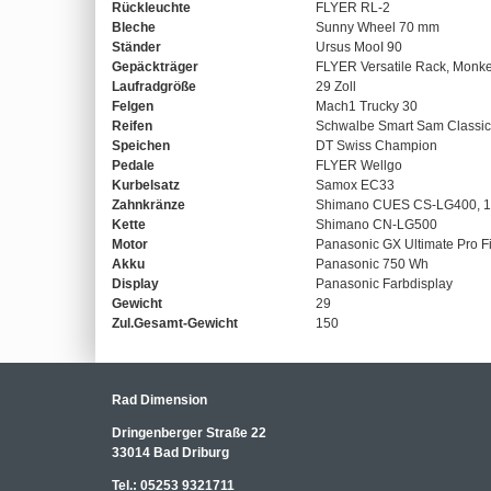
Rückleuchte
FLYER RL-2
Bleche
Sunny Wheel 70 mm
Ständer
Ursus MooI 90
Gepäckträger
FLYER Versatile Rack, Monke
Laufradgröße
29 Zoll
Felgen
Mach1 Trucky 30
Reifen
Schwalbe Smart Sam Classic
Speichen
DT Swiss Champion
Pedale
FLYER Wellgo
Kurbelsatz
Samox EC33
Zahnkränze
Shimano CUES CS-LG400, 10
Kette
Shimano CN-LG500
Motor
Panasonic GX Ultimate Pro F
Akku
Panasonic 750 Wh
Display
Panasonic Farbdisplay
Gewicht
29
Zul.Gesamt-Gewicht
150
Rad Dimension
Dringenberger Straße 22
33014 Bad Driburg
Tel.:
05253 9321711