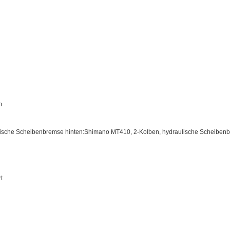
m
lische Scheibenbremse hinten:Shimano MT410, 2-Kolben, hydraulische Scheiben
t
h