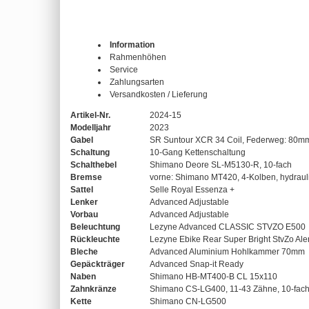
Information
Rahmenhöhen
Service
Zahlungsarten
Versandkosten / Lieferung
Artikel-Nr.
2024-15
Modelljahr
2023
Gabel
SR Suntour XCR 34 Coil, Federweg: 80m
Schaltung
10-Gang Kettenschaltung
Schalthebel
Shimano Deore SL-M5130-R, 10-fach
Bremse
vorne: Shimano MT420, 4-Kolben, hydrau
Sattel
Selle Royal Essenza +
Lenker
Advanced Adjustable
Vorbau
Advanced Adjustable
Beleuchtung
Lezyne Advanced CLASSIC STVZO E500
Rückleuchte
Lezyne Ebike Rear Super Bright StvZo Aler
Bleche
Advanced Aluminium Hohlkammer 70mm
Gepäckträger
Advanced Snap-it Ready
Naben
Shimano HB-MT400-B CL 15x110
Zahnkränze
Shimano CS-LG400, 11-43 Zähne, 10-fac
Kette
Shimano CN-LG500