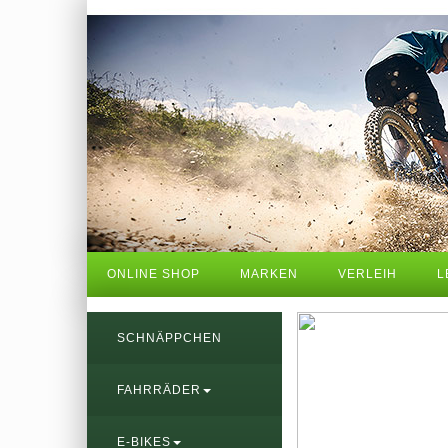
ONLINE SHOP
MARKEN
VERLEIH
L
SCHNÄPPCHEN
FAHRRÄDER
E-BIKES