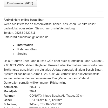
Druckversion (PDF)
Artikel nicht online bestellbar
Wenn Sie Interesse an diesem Artikel haben, besuchen Sie bitte unser
Ladenlokal oder setzen Sie sich mit uns in Verbindung:
Telefon: 05253 9321711
Email:
rad-dimension@t-online.de
Information
Rahmenhöhen
Service
Ob auf Touren über Land durchs Grün oder auch querfeldein - das "Cairon C
2.0 500" E-SUV ist dein Begleiter. Unsere Entwickler haben dem sportlichen
Trekkingrad ganz frisch ein digitales Update verpasst. Mit dem Bosch Smart
System ist das neue "Cairon C 2.0 500" voll vernetzt und alle Antriebsteile
können miteinander kommunizieren. Der „Performance CX“ der 4.
Generation sorgt für willkommenen Rückenwind.
Artikel-Nr.
2024-17
Modelljahr
2024
Rahmen
CONWAY Intube Bosch, Alu Trapez 37 cm
Gabel
RST "Blaze ML", 120 mm
Schaltung
9-Gang TEKTRO "M350"