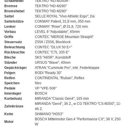
Schalthebel
TEKTRO "RD-M350R"
Bremse
TEKTRO "HD-M280"
Bremshebel
TEKTRO "HD-M280"
Sattel
SELLE ROYAL "Vivo Athletic Ergo", Da
Sattelstütze
CONWAY Patent, 31,6 mm, 350 mm
Lenker
CONWAY "Riser", Ø 31,8, 720 mm
Vorbau
LEVEL 9 "Adjustable", 65mm
Griffe
CONTEC "MERGE Mountain Straight"
Steuersatz
ZS56 / ZS56, Blocklock
Beleuchtung
CONTEC "DLUX 50 E+"
Rückleuchte
CONTEC "CTL 335 E"
Bleche
SKS "A65R", Kunststoff
Ständer
URSUS "Wave", 40mm
Gepäckträger
ATRAN "Cummute Pro", inkl. Federklappe
Felgen
RODI "Ready 30"
Reifen
CONTINENTAL "Ruban", Reflex
Speichen
Niro
Pedale
VP "VPE-506"
Innenlager
BOSCH
Kurbelsatz
MIRANDA "Classic Gen4", 165 mm
MIRANDA "Gen4", 36 Z., w CG TEKTRO "CS-M350", 11-
Zahnkränze
46 Z.
Kette
SHIMANO "HG53"
BOSCH Mittelmotor Gen.4 "Performance CX", 36 V, 250
Motor
W