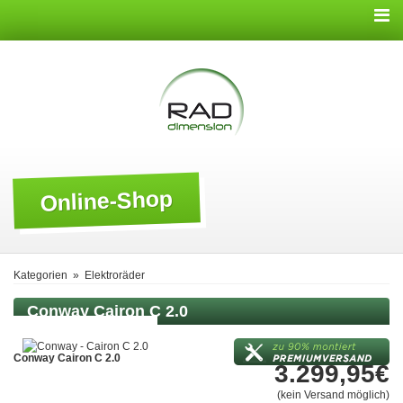
Online-Shop
Kategorien
»
Elektroräder
Conway
Cairon C 2.0
Conway Cairon C 2.0
3.299,95€
(kein Versand möglich)