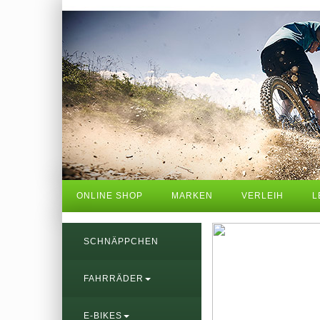
ONLINE SHOP
MARKEN
VERLEIH
L
SCHNÄPPCHEN
FAHRRÄDER
E-BIKES