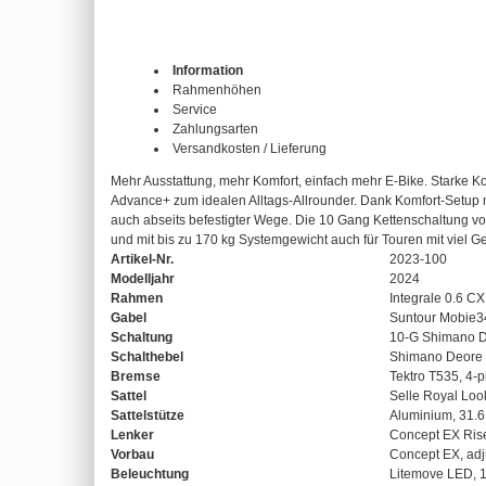
Information
Rahmenhöhen
Service
Zahlungsarten
Versandkosten / Lieferung
Mehr Ausstattung, mehr Komfort, einfach mehr E-Bike. Starke 
Advance+ zum idealen Alltags-Allrounder. Dank Komfort-Setup
auch abseits befestigter Wege. Die 10 Gang Kettenschaltung von
und mit bis zu 170 kg Systemgewicht auch für Touren mit viel G
Artikel-Nr.
2023-100
Modelljahr
2024
Rahmen
Integrale 0.6 C
Gabel
Suntour Mobie34
Schaltung
10-G Shimano D
Schalthebel
Shimano Deore
Bremse
Tektro T535, 4-p
Sattel
Selle Royal Loo
Sattelstütze
Aluminium, 31.
Lenker
Concept EX Ris
Vorbau
Concept EX, adj
Beleuchtung
Litemove LED, 