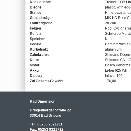
Rückleuchte
Trelock COB Li
Bleche
plastic, with edg
Ständer
Hinterbauständ
Gepäckträger
MIK HD Rear Ca
Laufradgröße
28 Zoll
Felgen
Rodi Cyclone wi
Reifen
Schwalbe Marat
Speichen
Niro
Pedale
Comfort, with ant
Kurbelsatz
aluminium
Zahnkränze
Shimano Deore
Kette
Shimano CN-L
Motor
Bosch Performan
Akku
Li-Ion 625 Wh
Display
Intuvia 100
Zul.Gesamt-Gewicht
170,00
Rad Dimension
Dringenberger Straße 22
33014 Bad Driburg
Tel.:
05253 9321711
Fax:
05253 9321712