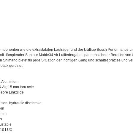
Komponenten wie die extrastabilen Laufräder und der kräftige Bosch Performance
 mit dämpfender Suntour Mobie34 Air Luftfedergabel, pannensicherer Bereifen vo
 Shimano bietet für jede Situation den richtigen Gang und schaltet präzise und ver
epäck gerüstet.
X, Aluminium
 Air, 15 mm thru axle
eore Linkglide
iston, hydraulic disc brake
kin
6 mm
er
ustable
110 LUX