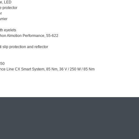
ne, LED
e protector
er
rrier
th eyelets
hon Almotion Performance, 55-622
i slip protection and reflector
G50
ce Line CX Smart System, 85 Nm, 36 V / 250 W / 85 Nm